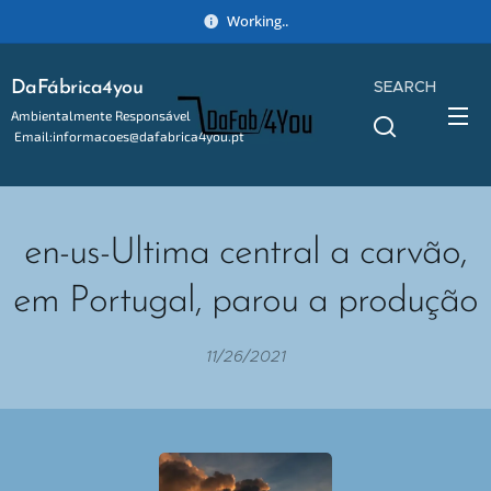
Working..
SEARCH
DaFábrica4you
Ambientalmente Responsável
Email:informacoes@dafabrica4you.pt
Tel:914746637
en-us-Ultima central a carvão,
em Portugal, parou a produção
11/26/2021