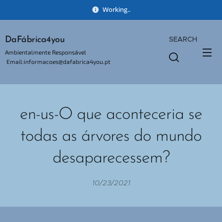
Working..
SEARCH
DaFábrica4you
Ambientalmente Responsável
Email:informacoes@dafabrica4you.pt
Tel:914746637
en-us-O que aconteceria se
todas as árvores do mundo
desaparecessem?
10/23/2021