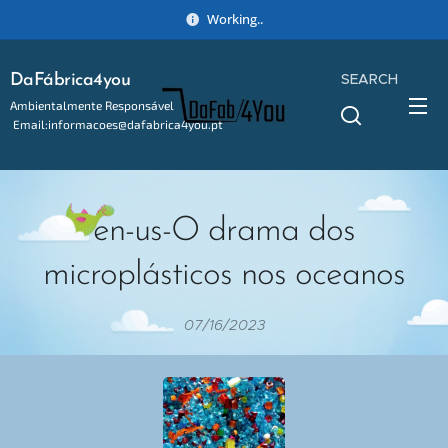
Working..
SEARCH
DaFábrica4you
Ambientalmente Responsável
Email:informacoes@dafabrica4you.pt
Tel:914746637
en-us-O drama dos
microplásticos nos oceanos
07/16/2023