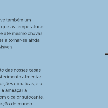
 teve também um
a que as temperaturas
s e até mesmo chuvas
es a tornar-se ainda
síveis.
to das nossas casas
ecimento alimentar.
ições climáticas, e o
os e ameaçar a
om o calor sufocante,
tação do mundo.