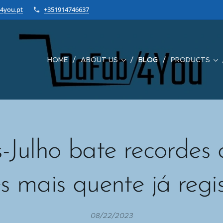
4you.pt
+351914746637
HOME
ABOUT US
BLOG
PRODUCTS
s-Julho bate recordes
s mais quente já regi
08/22/2023