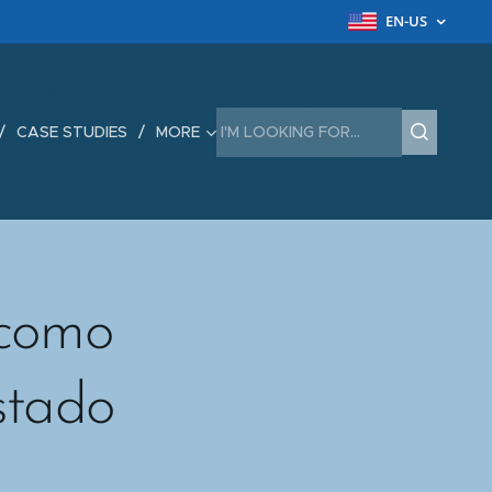
EN-US
CASE STUDIES
MORE
 como
stado