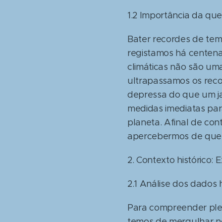
1.2 Importância da qu
Bater recordes de tem
registamos há centena
climáticas não são um
ultrapassamos os reco
depressa do que um ja
medidas imediatas para
planeta. Afinal de co
apercebermos de que a
2. Contexto histórico:
2.1 Análise dos dados 
Para compreender plen
temos de mergulhar no