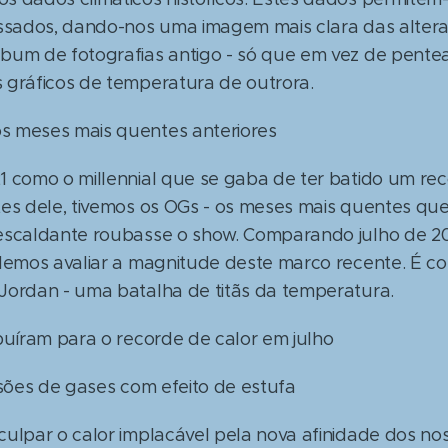
assados, dando-nos uma imagem mais clara das alteraç
bum de fotografias antigo - só que em vez de pent
 gráficos de temperatura de outrora.
s meses mais quentes anteriores
1 como o millennial que se gaba de ter batido um r
tes dele, tivemos os OGs - os meses mais quentes qu
escaldante roubasse o show. Comparando julho de 2
odemos avaliar a magnitude deste marco recente. É c
Jordan - uma batalha de titãs da temperatura.
buíram para o recorde de calor em julho
ssões de gases com efeito de estufa
ulpar o calor implacável pela nova afinidade dos no