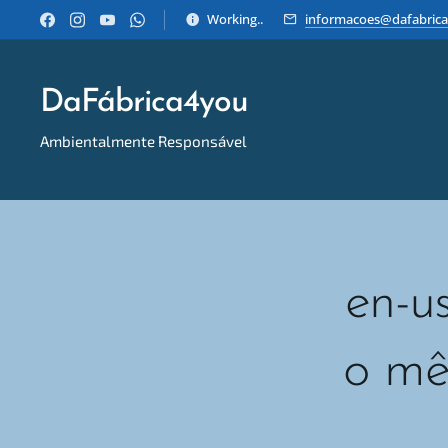
Working..
informacoes@dafabrica
DaFábrica4you
Ambientalmente Responsável
Email:informacoes@dafabrica4you.pt Tel:914746637
en-u
o mê