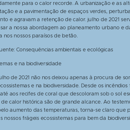
idamente para o calor recorde. A urbanização e as al
stação e a pavimentação de espaços verdes, perturb
nto e agravam a retenção de calor. julho de 2021 se
sar a nossa abordagem ao planeamento urbano e dar
a nos nossos paraísos de betão.
Quente: Consequências ambientais e ecológicas
stemas e na biodiversidade
julho de 2021 não nos deixou apenas à procura de s
ossistemas e na biodiversidade. Desde os incêndios f
até aos recifes de coral que descoloram sob o sol es
 de calor histórica são de grande alcance. Ao teste
elo aumento das temperaturas, torna-se claro que 
os nossos frágeis ecossistemas para bem da biodiver