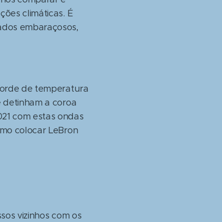
ões climáticas. É
eados embaraçosos,
ecorde de temperatura
e detinham a coroa
021 com estas ondas
omo colocar LeBron
ssos vizinhos com os