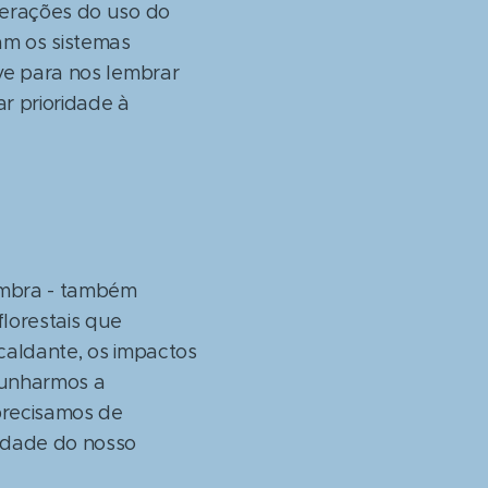
terações do uso do
am os sistemas
rve para nos lembrar
 prioridade à
ombra - também
lorestais que
caldante, os impactos
munharmos a
precisamos de
sidade do nosso