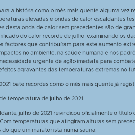
ara a história como o mês mais quente alguma vez re
mperaturas elevadas e ondas de calor escaldantes t
es desta onda de calor sem precedentes são de gran
nificado do calor recorde de julho, examinando os da
o os factores que contribuíram para este aumento ex
impactos no ambiente, na saúde humana e nos padrões
 necessidade urgente de ação imediata para combate
s efeitos agravantes das temperaturas extremas no fu
e 2021 bate recordes como o mês mais quente já regis
de temperatura de julho de 2021
dante, julho de 2021 reivindicou oficialmente o títul
 Com temperaturas que atingiram alturas sem preced
is do que um maratonista numa sauna.