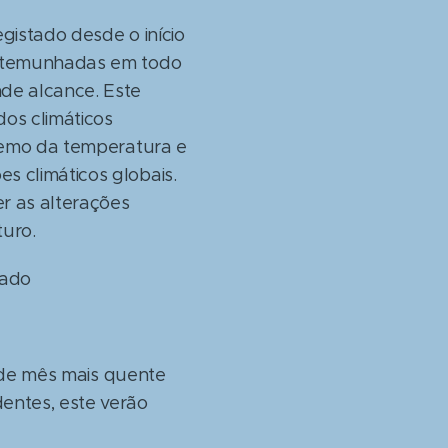
gistado desde o início
estemunhadas em todo
de alcance. Este
dos climáticos
tremo da temperatura e
 climáticos globais.
r as alterações
turo.
tado
o de mês mais quente
entes, este verão