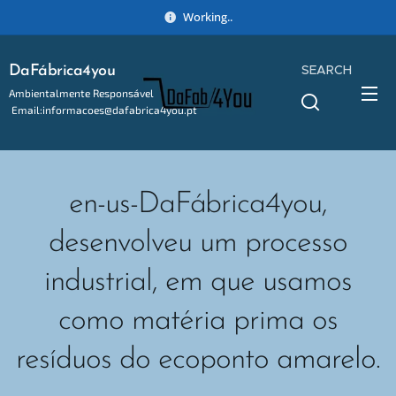
Working..
SEARCH
DaFábrica4you
Ambientalmente Responsável
Email:informacoes@dafabrica4you.pt
Tel:914746637
en-us-DaFábrica4you,
desenvolveu um processo
industrial, em que usamos
como matéria prima os
resíduos do ecoponto amarelo.