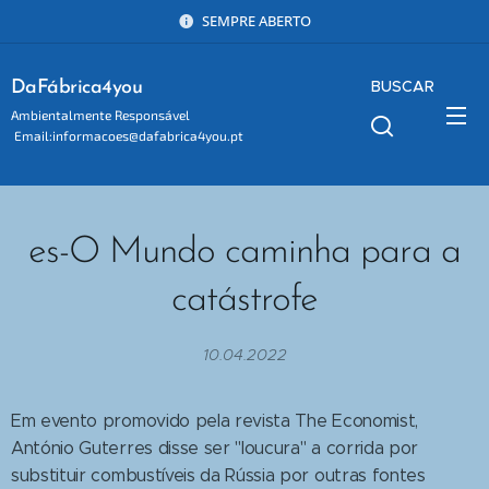
SEMPRE ABERTO
BUSCAR
DaFábrica4you
Ambientalmente Responsável
Email:informacoes@dafabrica4you.pt
Tel:914746637
es-O Mundo caminha para a
catástrofe
10.04.2022
Em evento promovido pela revista The Economist,
António Guterres disse ser "loucura" a corrida por
substituir combustíveis da Rússia por outras fontes