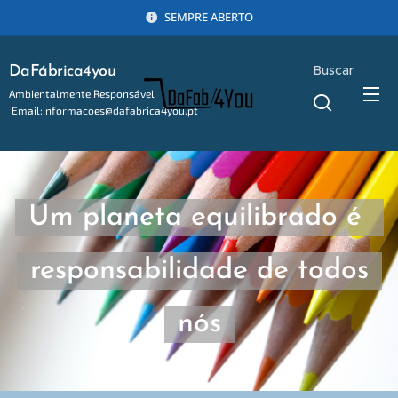
SEMPRE ABERTO
Buscar
DaFábrica4you
Ambientalmente Responsável
Email:informacoes@dafabrica4you.pt
Tel:914746637
Um planeta equilibrado é
responsabilidade de todos
nós