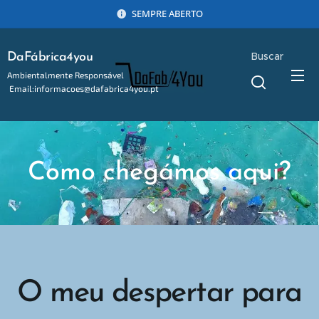
SEMPRE ABERTO
Buscar
DaFábrica4you
Ambientalmente Responsável
Email:informacoes@dafabrica4you.pt
Tel:914746637
Como chegámos aqui?
O meu despertar para