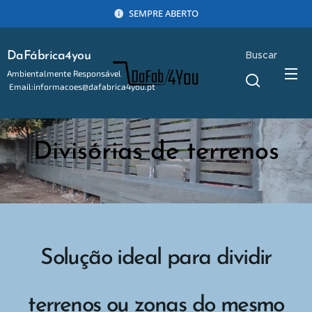
SEMPRE ABERTO
Buscar
DaFábrica4you
Ambientalmente Responsável
Email:informacoes@dafabrica4you.pt
Tel:914746637
Divisórias de terrenos
Solução ideal para dividir
terrenos ou zonas do mesmo