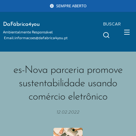
SEMPRE ABERTO
BUSCAR
DaFábrica4you
Ambientalmente Responsável
Email:informacoes@dafabrica4you.pt
Tel:914746637
es-Nova parceria promove
sustentabilidade usando
comércio eletrônico
12.02.2022