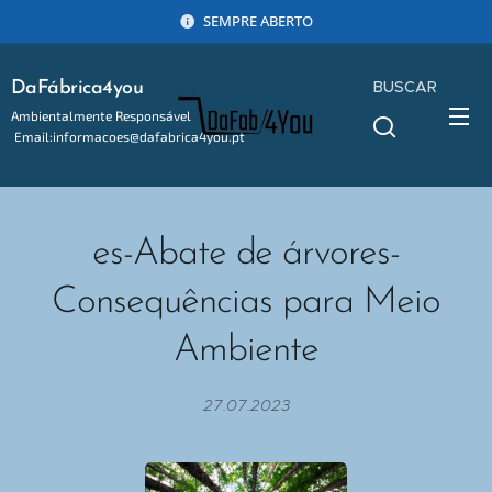
SEMPRE ABERTO
BUSCAR
DaFábrica4you
Ambientalmente Responsável
Email:informacoes@dafabrica4you.pt
Tel:914746637
es-Abate de árvores-
Consequências para Meio
Ambiente
27.07.2023