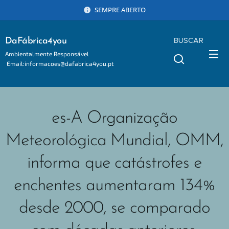
SEMPRE ABERTO
BUSCAR
DaFábrica4you
Ambientalmente Responsável
Email:informacoes@dafabrica4you.pt
Tel:914746637
es-A Organização
Meteorológica Mundial, OMM,
informa que catástrofes e
enchentes aumentaram 134%
desde 2000, se comparado