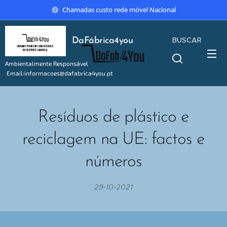
Chamadas custo rede móvel Nacional
BUSCAR
DaFábrica4you
Ambientalmente Responsável
Email:informacoes@dafabrica4you.pt
Tel:914746637
Resíduos de plástico e
reciclagem na UE: factos e
números
29-10-2021