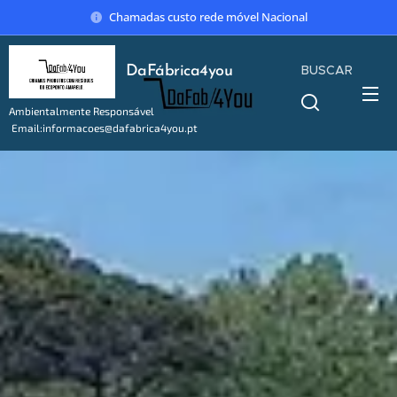
Chamadas custo rede móvel Nacional
BUSCAR
DaFábrica4you
Ambientalmente Responsável
Email:informacoes@dafabrica4you.pt
Tel:914746637