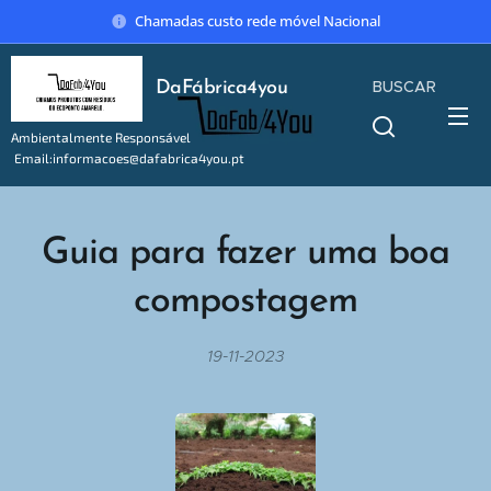
Chamadas custo rede móvel Nacional
BUSCAR
DaFábrica4you
Ambientalmente Responsável
Email:informacoes@dafabrica4you.pt
Tel:914746637
Guia para fazer uma boa
compostagem
19-11-2023