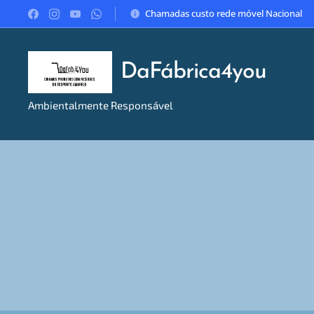
Chamadas custo rede móvel Nacional
DaFábrica4you
Ambientalmente Responsável
Email:informacoes@dafabrica4you.pt Tel:914746637