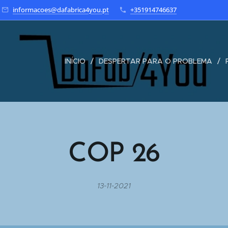
informacoes@dafabrica4you.pt
+351914746637
INÍCIO
DESPERTAR PARA O PROBLEMA
COP 26
13-11-2021