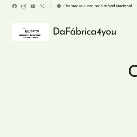
Chamadas custo rede móvel Nacional
DaFábrica4you
C