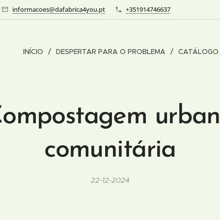
informacoes@dafabrica4you.pt
+351914746637
INÍCIO
DESPERTAR PARA O PROBLEMA
CATÁLOG
ompostagem urba
comunitária
22-12-2024